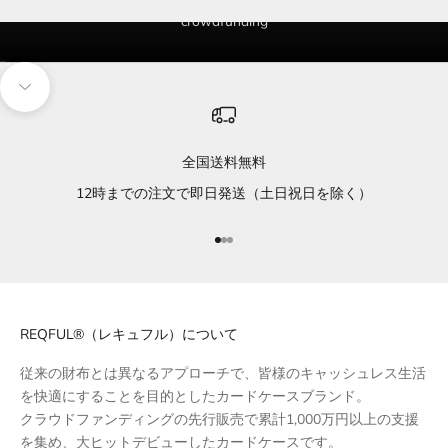
crowdfunding
I18n Error: Missing interpolation value "page" for "項目に移動する {{ pag
I18n Error: Missing interpolation value "page" for "項目に移動する {{ pa
I18n Error: Missing interpolation value "page" for "項目に移動する {{ p
I18n Error: Missing interpolation value "page" for "項目に移動する {{ p
I18n Error: Missing interpolation value "page" for "項目に移動する {{ 
次のセクションに移動
全国送料無料
12時までの注文で即日発送（土日祝日を除く）
I18n Error: Missing interpolation 
I18n Error: Missing interpolation
I18n Error: Missing interpolatio
REQFUL®（レキュフル）について
従来の財布とは異なるアプローチで、皆様のキャッシュレス生活
を快適にすることを目的としたカードケースブランド。
クラウドファンディングの先行販売で累計1,000万円以上の支援
を集め、大ヒットデビューしたカードケースです。