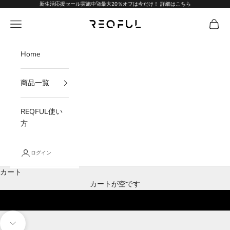
コンテンツへスキップ
新生活応援セール実施中🚀最大20％オフは今だけ！
詳細はこちら
REQFUL
メニューを開く
カート
Home
商品一覧
REQFUL使い
方
ログイン
カート
カードケースの常識を覆す
カートが空です
小銭も入るカードケース | REQFUL®
商品はこちら
次のセクションに移動