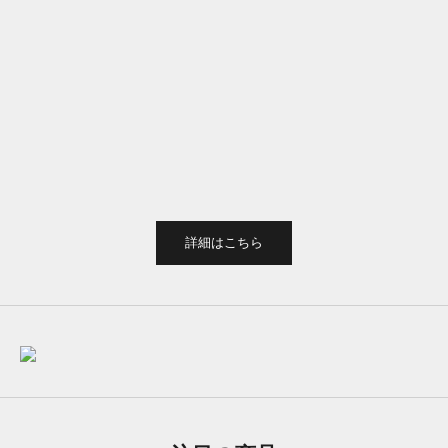
【30%オフ】【最新モデル】
【最新モデル】REQFUL 2.0 ス
REQFUL 2.0 カーボン
テンレス
セール価格
通常価格
セール価格
通常価格
¥10,400
¥15,500
¥11,800
¥14,300
ピュアブラック
シルバー
詳細はこちら