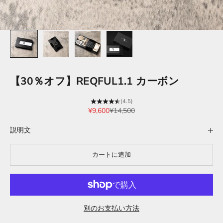
【30％オフ】REQFUL1.1 カーボン
(4.5)
セール価格
通常価格
¥9,600
¥14,500
説明文
カートに追加
別のお支払い方法