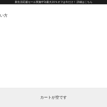
新生活応援セール実施中🚀最大20％オフは今だけ！
詳細はこちら
使い方
カートが空です